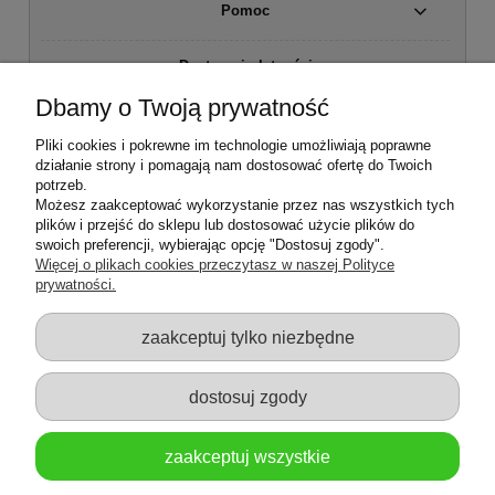
Pomoc
Dostawa i płatności
Dbamy o Twoją prywatność
Moje konto
Pliki cookies i pokrewne im technologie umożliwiają poprawne
działanie strony i pomagają nam dostosować ofertę do Twoich
Regulamin sklepu
potrzeb.
Możesz zaakceptować wykorzystanie przez nas wszystkich tych
plików i przejść do sklepu lub dostosować użycie plików do
Zwroty i reklamacje
swoich preferencji, wybierając opcję "Dostosuj zgody".
Więcej o plikach cookies przeczytasz w naszej Polityce
prywatności.
O firmie
zaakceptuj tylko niezbędne
dostosuj zgody
zaakceptuj wszystkie