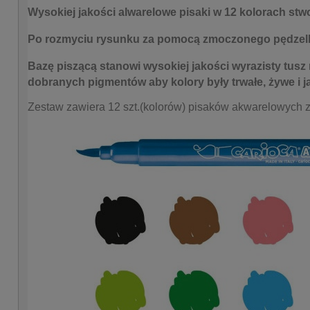
Wysokiej jakości alwarelowe pisaki w 12 kolorach s
tw
Po rozmyciu rysunku za pomocą zmoczonego pędzelk
Bazę piszącą stanowi wysokiej jakości wyrazisty tusz
dobranych pigmentów aby kolory były trwałe, żywe i j
Zestaw zawiera 12 szt.(kolorów) pisaków akwarelowych