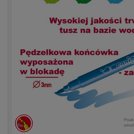
Pisak
umożl