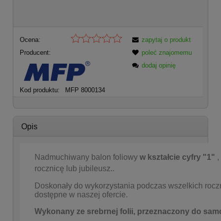
Ocena:
zapytaj o produkt
Producent:
poleć znajomemu
dodaj opinię
Kod produktu:
MFP 8000134
Opis
Nadmuchiwany balon foliowy
w kształcie cyfry "1"
,
rocznicę lub jubileusz..
Doskonały do wykorzystania podczas wszelkich rocznic 
dostępne w naszej ofercie.
Wykonany ze srebrnej folii, przeznaczony do sa