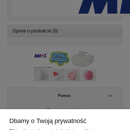
Opinie o produkcie (0)
Pomoc
Dostawa i płatności
Dbamy o Twoją prywatność
Moje konto