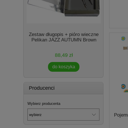
My Style
Zestaw długopis + pióro wieczne
niki
Pelikan JAZZ AUTUMN Brown
88,49 zł
do koszyka
Producenci
Wybierz producenta
Pojem