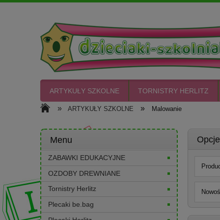
ARTYKUŁY SZKOLNE
TORNISTRY HERLITZ
»
»
ARTYKUŁY SZKOLNE
Malowanie
CIASTO PLASTO
Opcje
Menu
ZABAWKI EDUKACYJNE
Produc
OZDOBY DREWNIANE
Tornistry Herlitz
Nowość
Plecaki be.bag
Plecaki Herlitz