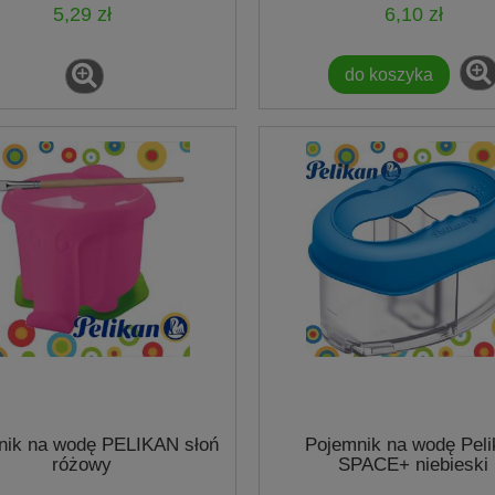
5,29 zł
6,10 zł
do koszyka
nik na wodę PELIKAN słoń
Pojemnik na wodę Peli
różowy
SPACE+ niebieski