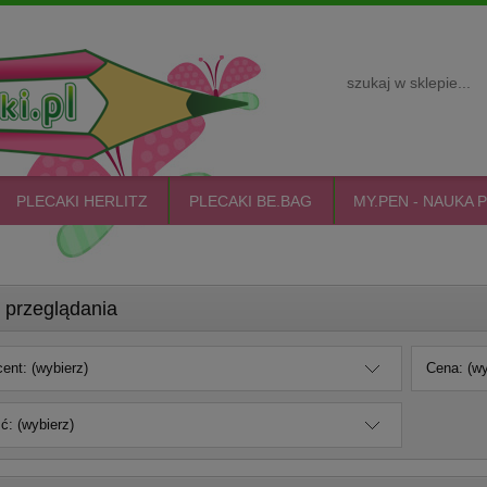
PLECAKI HERLITZ
PLECAKI BE.BAG
MY.PEN - NAUKA P
 przeglądania
ent: (wybierz)
Cena: (wy
: (wybierz)