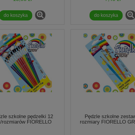
do koszyka
do koszyka
zle szkolne pędzelki 12
Pędzle szkolne zesta
t/rozmiarów FIORELLO
rozmiary FIORELLO G