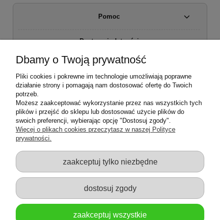
Pomoc
Dostawa i płatności
Dbamy o Twoją prywatność
Moje konto
Pliki cookies i pokrewne im technologie umożliwiają poprawne
działanie strony i pomagają nam dostosować ofertę do Twoich
Regulamin sklepu
potrzeb.
Możesz zaakceptować wykorzystanie przez nas wszystkich tych
plików i przejść do sklepu lub dostosować użycie plików do
Zwroty i reklamacje
swoich preferencji, wybierając opcję "Dostosuj zgody".
Więcej o plikach cookies przeczytasz w naszej Polityce
prywatności.
O firmie
zaakceptuj tylko niezbędne
dostosuj zgody
zaakceptuj wszystkie