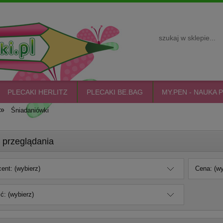
PLECAKI HERLITZ
PLECAKI BE.BAG
MY.PEN - NAUKA P
»
Śniadaniówki
 przeglądania
ent: (wybierz)
Cena: (wy
: (wybierz)