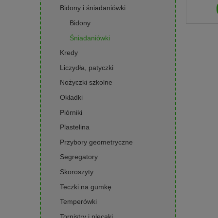
Bidony i śniadaniówki
Bidony
Śniadaniówki
Kredy
Liczydła, patyczki
Nożyczki szkolne
Okładki
Piórniki
Plastelina
Przybory geometryczne
Segregatory
Skoroszyty
Teczki na gumkę
Temperówki
Tornistry i plecaki