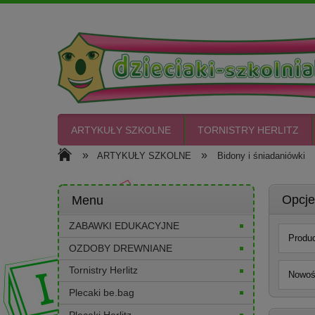
ARTYKUŁY SZKOLNE
TORNISTRY HERLITZ
»
»
ARTYKUŁY SZKOLNE
Bidony i śniadaniówki
CIASTO PLASTO
Opcje
Menu
ZABAWKI EDUKACYJNE
Produc
OZDOBY DREWNIANE
Tornistry Herlitz
Nowość
Plecaki be.bag
Plecaki Herlitz