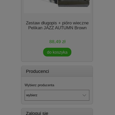
My Style
Zestaw długopis + pióro wieczne
niki
Pelikan JAZZ AUTUMN Brown
88,49 zł
do koszyka
Producenci
Wybierz producenta
Zaloguj się