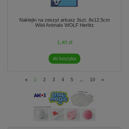
Naklejki na zeszyt arkusz 3szt. 8x12.5cm
Wild Animals WOLF Herlitz
1,40 zł
do koszyka
«
1
2
3
4
5
...
10
»