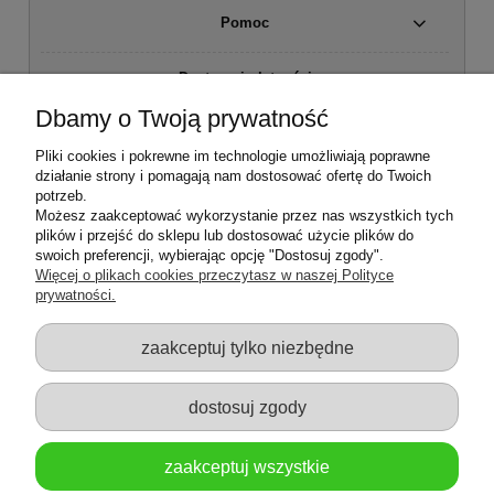
Pomoc
Dostawa i płatności
Dbamy o Twoją prywatność
Moje konto
Pliki cookies i pokrewne im technologie umożliwiają poprawne
działanie strony i pomagają nam dostosować ofertę do Twoich
Regulamin sklepu
potrzeb.
Możesz zaakceptować wykorzystanie przez nas wszystkich tych
plików i przejść do sklepu lub dostosować użycie plików do
Zwroty i reklamacje
swoich preferencji, wybierając opcję "Dostosuj zgody".
Więcej o plikach cookies przeczytasz w naszej Polityce
prywatności.
O firmie
zaakceptuj tylko niezbędne
dostosuj zgody
zaakceptuj wszystkie