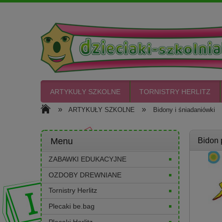
ARTYKUŁY SZKOLNE
TORNISTRY HERLITZ
»
»
ARTYKUŁY SZKOLNE
Bidony i śniadaniówki
CIASTO PLASTO
Menu
Bidon 
ZABAWKI EDUKACYJNE
OZDOBY DREWNIANE
Tornistry Herlitz
Plecaki be.bag
Plecaki Herlitz