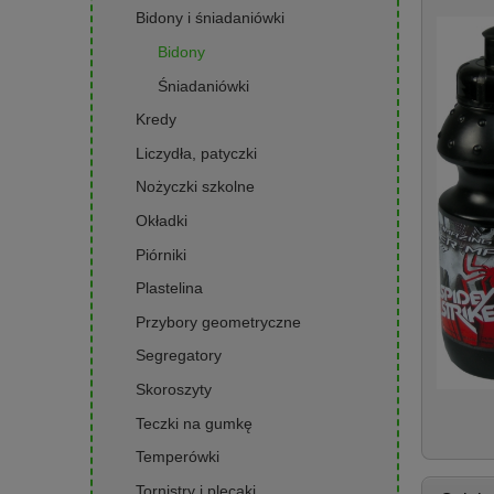
Bidony i śniadaniówki
Bidony
Śniadaniówki
Kredy
Liczydła, patyczki
Nożyczki szkolne
Okładki
Piórniki
Plastelina
Przybory geometryczne
Segregatory
Skoroszyty
Teczki na gumkę
Temperówki
Tornistry i plecaki