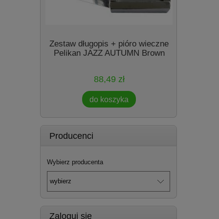
My Style
Zestaw długopis + pióro wieczne
niki
Pelikan JAZZ AUTUMN Brown
88,49 zł
do koszyka
Producenci
Wybierz producenta
Zaloguj się