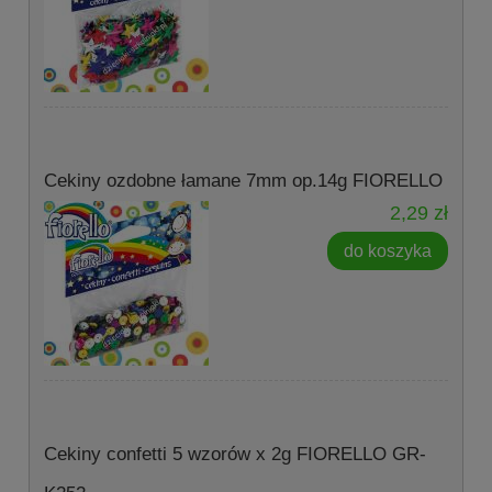
Cekiny ozdobne łamane 7mm op.14g FIORELLO
2,29 zł
do koszyka
Cekiny confetti 5 wzorów x 2g FIORELLO GR-