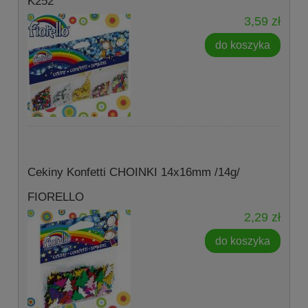
K252
3,59 zł
do koszyka
Cekiny Konfetti CHOINKI 14x16mm /14g/
FIORELLO
2,29 zł
do koszyka