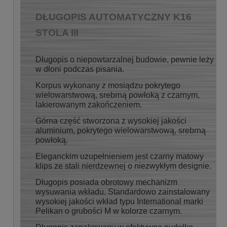
DŁUGOPIS AUTOMATYCZNY K16
STOLA III
Długopis o niepowtarzalnej budowie, pewnie leży
w dłoni podczas pisania.
Korpus wykonany z mosiądzu pokrytego
wielowarstwową, srebrną powłoką z czarnym,
lakierowanym zakończeniem.
Górna część stworzona z wysokiej jakości
aluminium, pokrytego wielowarstwową, srebrną
powłoką.
Eleganckim uzupełnieniem jest czarny matowy
klips ze stali nierdzewnej o niezwykłym designie.
Długopis posiada obrotowy mechanizm
wysuwania wkładu. Standardowo zainstalowany
wysokiej jakości wkład typu International marki
Pelikan o grubości M w kolorze czarnym.