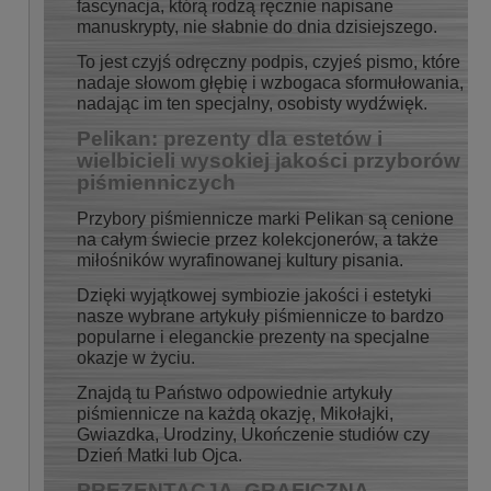
fascynacja, którą rodzą ręcznie napisane
manuskrypty, nie słabnie do dnia dzisiejszego.
To jest czyjś odręczny podpis, czyjeś pismo, które
nadaje słowom głębię i wzbogaca sformułowania,
nadając im ten specjalny, osobisty wydźwięk.
Pelikan: prezenty dla estetów i
wielbicieli wysokiej jakości przyborów
piśmienniczych
Przybory piśmiennicze marki Pelikan są cenione
na całym świecie przez kolekcjonerów, a także
miłośników wyrafinowanej kultury pisania.
Dzięki wyjątkowej symbiozie jakości i estetyki
nasze wybrane artykuły piśmiennicze to bardzo
popularne i eleganckie prezenty na specjalne
okazje w życiu.
Znajdą tu Państwo odpowiednie artykuły
piśmiennicze na każdą okazję, Mikołajki,
Gwiazdka, Urodziny, Ukończenie studiów czy
Dzień Matki lub Ojca.
PREZENTACJA GRAFICZNA