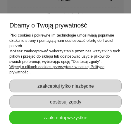
Dostawa i płatności
Dbamy o Twoją prywatność
Moje konto
Pliki cookies i pokrewne im technologie umożliwiają poprawne
działanie strony i pomagają nam dostosować ofertę do Twoich
Regulamin sklepu
potrzeb.
Możesz zaakceptować wykorzystanie przez nas wszystkich tych
plików i przejść do sklepu lub dostosować użycie plików do
Zwroty i reklamacje
swoich preferencji, wybierając opcję "Dostosuj zgody".
Więcej o plikach cookies przeczytasz w naszej Polityce
prywatności.
O firmie
zaakceptuj tylko niezbędne
dostosuj zgody
zaakceptuj wszystkie