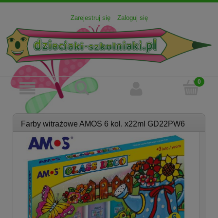
Zarejestruj się
Zaloguj się
Farby witrażowe AMOS 6 kol. x22ml GD22PW6