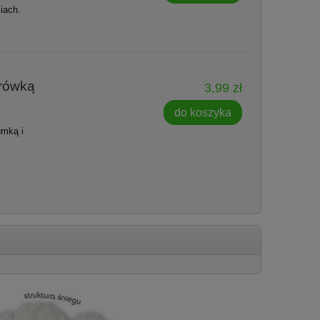
iach.
erówką
3,99 zł
do koszyka
umką i