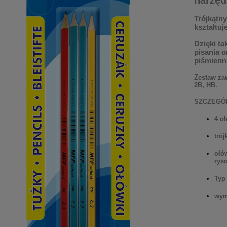
Trójkątny
kształtu
Dzięki t
pisania 
piśmienn
Zestaw za
2B, HB.
SZCZEGÓ
4 o
tró
ołó
rys
Typ 
wym