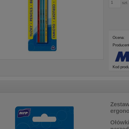
szt.
Ocena:
Producent
Kod produ
Zestaw
ergono
Ołówki
narzęd