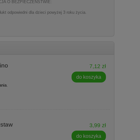
JA O BEZPIECZEŃSTWIE:
ukt odpowiedni dla dzieci powyżej 3 roku życia.
ino
7,12 zł
do koszyka
nia.
estaw
3,99 zł
do koszyka