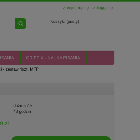
Zarejestruj się
Zaloguj się
Koszyk:
(pusty)
ISANIA
GRIFFIX - NAUKA PISANIA
ci - zestaw 4szt. MFP
:
duża ilość
48 godzin
9 zł