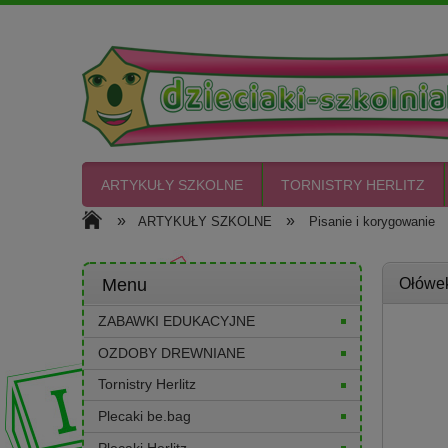
ARTYKUŁY SZKOLNE
TORNISTRY HERLITZ
»
»
ARTYKUŁY SZKOLNE
Pisanie i korygowanie
CIASTO PLASTO
Menu
Ołówek
ZABAWKI EDUKACYJNE
OZDOBY DREWNIANE
Tornistry Herlitz
Plecaki be.bag
Plecaki Herlitz