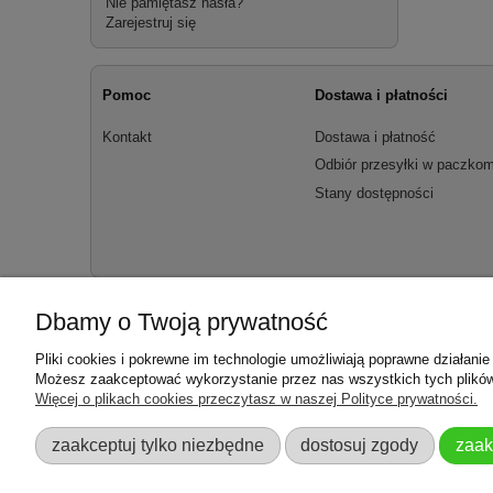
Nie pamiętasz hasła?
Zarejestruj się
Pomoc
Dostawa i płatności
Kontakt
Dostawa i płatność
Odbiór przesyłki w paczkom
Stany dostępności
Dbamy o Twoją prywatność
Pliki cookies i pokrewne im technologie umożliwiają poprawne działani
Możesz zaakceptować wykorzystanie przez nas wszystkich tych plików i
Więcej o plikach cookies przeczytasz w naszej Polityce prywatności.
zaakceptuj tylko niezbędne
dostosuj zgody
zaak