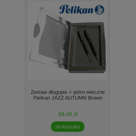
My Style
Zestaw długopis + pióro wieczne
niki
Pelikan JAZZ AUTUMN Brown
88,49 zł
do koszyka