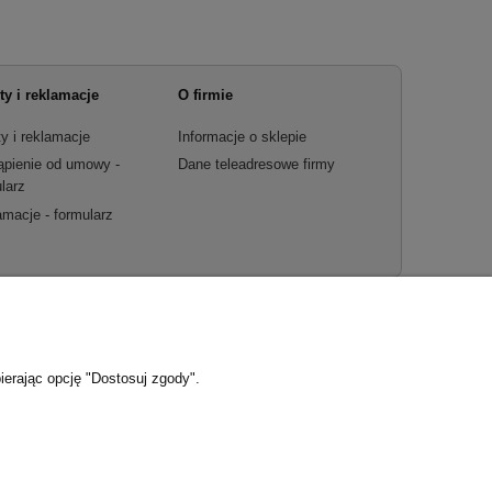
ty i reklamacje
O firmie
y i reklamacje
Informacje o sklepie
ąpienie od umowy -
Dane teleadresowe firmy
larz
macje - formularz
ierając opcję "Dostosuj zgody".