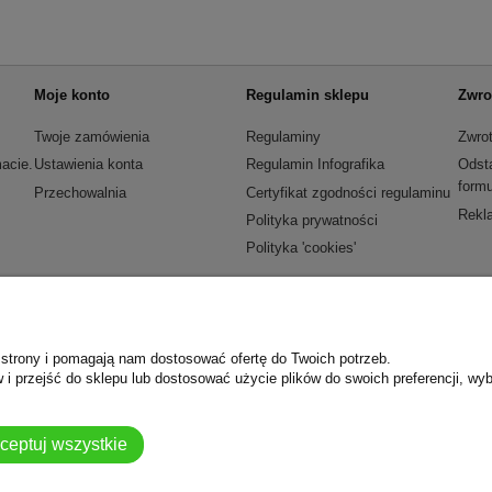
Moje konto
Regulamin sklepu
Zwro
Twoje zamówienia
Regulaminy
Zwrot
acie.
Ustawienia konta
Regulamin Infografika
Odst
formu
Przechowalnia
Certyfikat zgodności regulaminu
Rekla
Polityka prywatności
Polityka 'cookies'
e strony i pomagają nam dostosować ofertę do Twoich potrzeb.
 przejść do sklepu lub dostosować użycie plików do swoich preferencji, wyb
ceptuj wszystkie