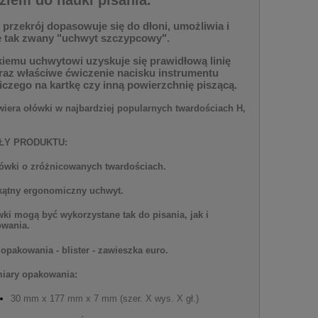
 przekrój dopasowuje się do dłoni, umożliwia i
je tak zwany "uchwyt szczypcowy".
akiemu uchwytowi uzyskuje się prawidłową linię
oraz właściwe ćwiczenie nacisku instrumentu
iczego na kartkę czy inną powierzchnię piszącą.
wiera ołówki w najbardziej popularnych twardościach H,
ŁY PRODUKTU:
łówki o zróżnicowanych twardościach.
jkątny ergonomiczny uchwyt.
wki mogą być wykorzystane tak do pisania, jak i
owania.
opakowania - blister - zawieszka euro.
iary opakowania:
30 mm x 177 mm x 7 mm (szer. X wys. X gł.)