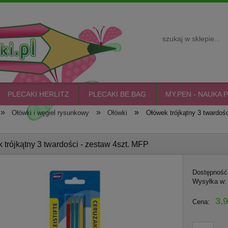
PLECAKI HERLITZ
PLECAKI BE.BAG
MY.PEN - NAUKA P
»
»
»
Ołówki i węgiel rysunkowy
Ołówki
Ołówek trójkątny 3 twardoś
 trójkątny 3 twardości - zestaw 4szt. MFP
Dostępność
Wysyłka w:
3,9
Cena: