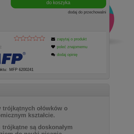
do koszyka
dodaj do przechowalni
zapytaj o produkt
:
poleć znajomemu
dodaj opinię
ktu:
MFP 6200241
 trójkątnych ołówków o
micznym kształcie.
 trójkątne są doskonałym
ziem do nauki pisania.