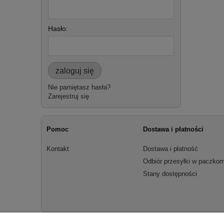
Hasło:
zaloguj się
Nie pamiętasz hasła?
Zarejestruj się
Pomoc
Dostawa i płatności
Kontakt
Dostawa i płatność
Odbiór przesyłki w paczkom
Stany dostępności