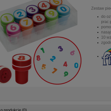
Zestaw pie
do oz
prac 
pomoc
nasą
10 wz
zgod
 o produkcie (0)