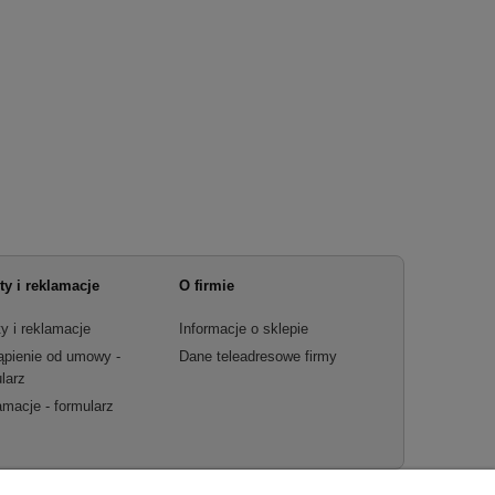
ty i reklamacje
O firmie
y i reklamacje
Informacje o sklepie
ąpienie od umowy -
Dane teleadresowe firmy
larz
macje - formularz