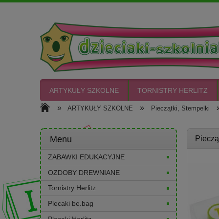
ARTYKUŁY SZKOLNE
TORNISTRY HERLITZ
»
»
ARTYKUŁY SZKOLNE
Pieczątki, Stempelki
CIASTO PLASTO
Menu
Pieczą
ZABAWKI EDUKACYJNE
OZDOBY DREWNIANE
Tornistry Herlitz
Plecaki be.bag
Plecaki Herlitz