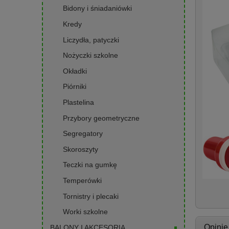
Bidony i śniadaniówki
Kredy
Liczydła, patyczki
Nożyczki szkolne
Okładki
Piórniki
Plastelina
Przybory geometryczne
Segregatory
Skoroszyty
Teczki na gumkę
Temperówki
Tornistry i plecaki
Worki szkolne
Opinie
BALONY I AKCESORIA