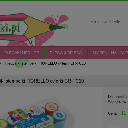
PLECAKI HERLITZ
PLECAKI BE.BAG
MY.PEN - NAUKA P
»
Pieczątki stempelki FIORELLO cyferki GR-FC10
tki stempelki FIORELLO cyferki GR-FC10
Dostępność
Wysyłka w:
11,
Cena: