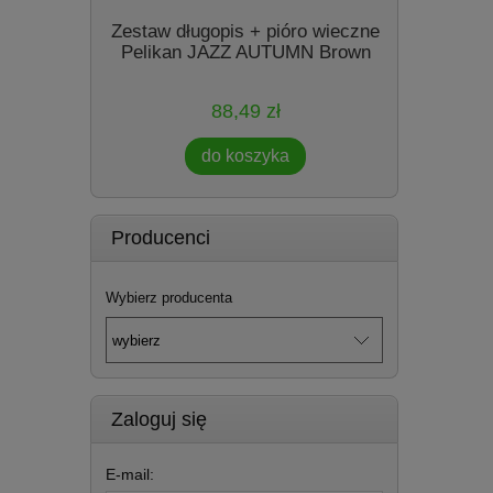
My Style
Zestaw długopis + pióro wieczne
niki
Pelikan JAZZ AUTUMN Brown
88,49 zł
do koszyka
Producenci
Wybierz producenta
Zaloguj się
E-mail: