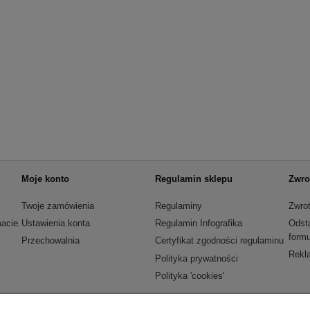
Moje konto
Regulamin sklepu
Zwro
Twoje zamówienia
Regulaminy
Zwrot
acie.
Ustawienia konta
Regulamin Infografika
Odst
formu
Przechowalnia
Certyfikat zgodności regulaminu
Rekla
Polityka prywatności
Polityka 'cookies'