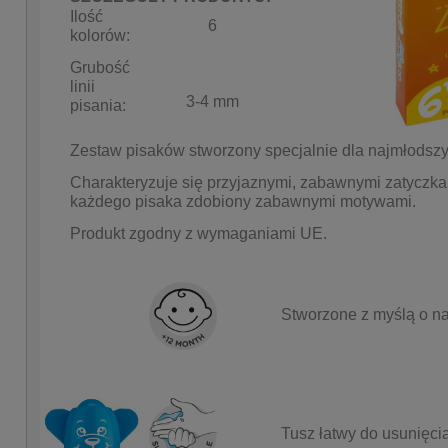
Ilość
6
kolorów:
Grubość
linii
3-4 mm
pisania:
Zestaw pisaków stworzony specjalnie dla najmłodszy
Charakteryzuje się przyjaznymi, zabawnymi zatycz
każdego pisaka zdobiony zabawnymi motywami.
Produkt zgodny z wymaganiami UE.
Stworzone z myślą o na
Tusz łatwy do usunięci