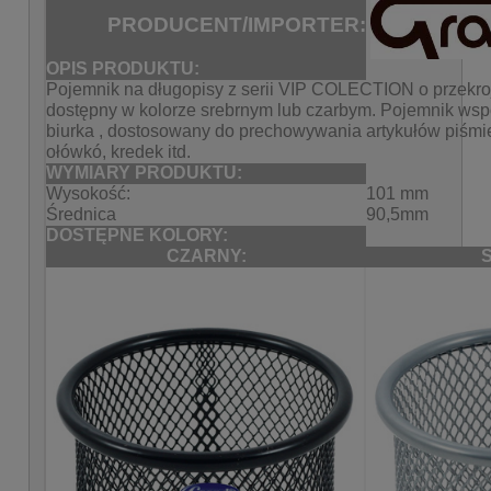
PRODUCENT/IMPORTER:
OPIS PRODUKTU:
Pojemnik na długopisy z serii VIP COLECTION o przekroj
dostępny w kolorze srebrnym lub czarbym. Pojemnik ws
biurka , dostosowany do prechowywania artykułów piśmie
ołówkó, kredek itd.
WYMIARY PRODUKTU:
Wysokość:
101 mm
Średnica
90,5mm
DOSTĘPNE KOLORY:
CZARNY: