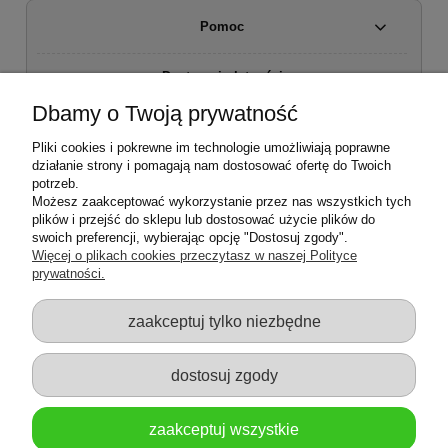
Pomoc
Dostawa i płatności
Dbamy o Twoją prywatność
Moje konto
Pliki cookies i pokrewne im technologie umożliwiają poprawne
działanie strony i pomagają nam dostosować ofertę do Twoich
Regulamin sklepu
potrzeb.
Możesz zaakceptować wykorzystanie przez nas wszystkich tych
plików i przejść do sklepu lub dostosować użycie plików do
Zwroty i reklamacje
swoich preferencji, wybierając opcję "Dostosuj zgody".
Więcej o plikach cookies przeczytasz w naszej Polityce
prywatności.
O firmie
zaakceptuj tylko niezbędne
dostosuj zgody
zaakceptuj wszystkie