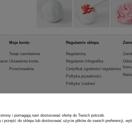
Moje konto
Regulamin sklepu
Zwro
Twoje zamówienia
Regulaminy
Zwrot
acie.
Ustawienia konta
Regulamin Infografika
Odst
formu
Przechowalnia
Certyfikat zgodności regulaminu
Rekla
Polityka prywatności
Polityka 'cookies'
e strony i pomagają nam dostosować ofertę do Twoich potrzeb.
 przejść do sklepu lub dostosować użycie plików do swoich preferencji, wyb