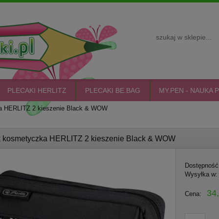
PLECAKI HERLITZ
PLECAKI BE.BAG
MY.PEN - NAUKA P
ka HERLITZ 2 kieszenie Black & WOW
k kosmetyczka HERLITZ 2 kieszenie Black & WOW
Dostępność
Wysyłka w:
34,
Cena: