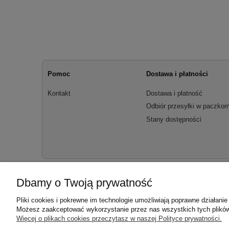
Pomoc
Dostawa i płatności
Kontakt
Dostawa i płatność
Odbiór przesyłki w paczkom
Stany dostępności
Dbamy o Twoją prywatność
Pliki cookies i pokrewne im technologie umożliwiają poprawne działani
Możesz zaakceptować wykorzystanie przez nas wszystkich tych plików i
Więcej o plikach cookies przeczytasz w naszej Polityce prywatności.