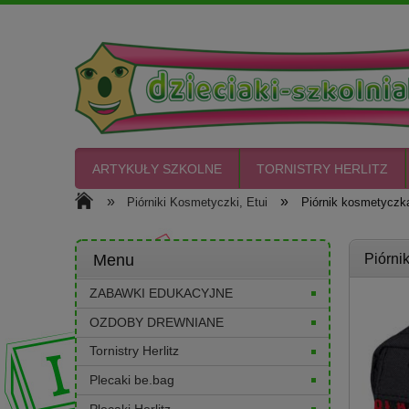
ARTYKUŁY SZKOLNE
TORNISTRY HERLITZ
»
»
Piórniki Kosmetyczki, Etui
Piórnik kosmetycz
CIASTO PLASTO
Menu
Piórni
ZABAWKI EDUKACYJNE
OZDOBY DREWNIANE
Tornistry Herlitz
Plecaki be.bag
Plecaki Herlitz