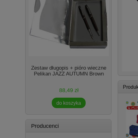
My Style
Zestaw długopis + pióro wieczne
niki
Pelikan JAZZ AUTUMN Brown
Produk
88,49 zł
do koszyka
Producenci