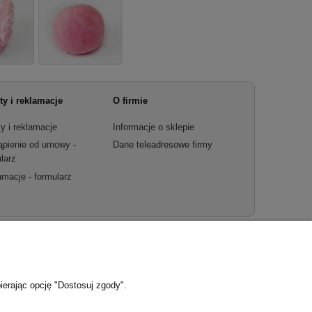
ty i reklamacje
O firmie
y i reklamacje
Informacje o sklepie
ąpienie od umowy -
Dane teleadresowe firmy
larz
macje - formularz
ierając opcję "Dostosuj zgody".