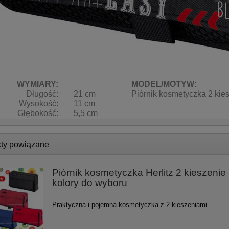
WYMIARY:
MODEL/MOTYW:
Długość:
21 cm
Piórnik kosmetyczka 2 ki
Wysokość:
11 cm
Głębokość:
5,5 cm
ty powiązane
Piórnik kosmetyczka Herlitz 2 kieszenie 
kolory do wyboru
Praktyczna i pojemna kosmetyczka z 2 kieszeniami.